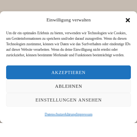
Einwilligung verwalten
Geschickt Bestickt
Um dir ein optimales Erlebnis zu bieten, verwenden wir Technologien wie Cookies,
1160 Wien
um Geräteinformationen zu speichern und/oder darauf zuzugreifen. Wenn du diesen
Technologien zustimmst, können wir Daten wie das Surfverhalten oder eindeutige IDs
0670 5500085
auf dieser Website verarbeiten. Wenn du deine Einwilligung nicht erteilst oder
zurückziehst, können bestimmte Merkmale und Funktionen beeinträchtigt werden.
office@geschickt-bestickt.at
AKZEPTIEREN
Facebook
Facebook
ABLEHNEN
IMPRESSUM
AGB
DATENSCHUTZERKLÄRUNG
EINSTELLUNGEN ANSEHEN
Copyright @ Geschickt Bestickt
Datenschutzerklärung
Impressum